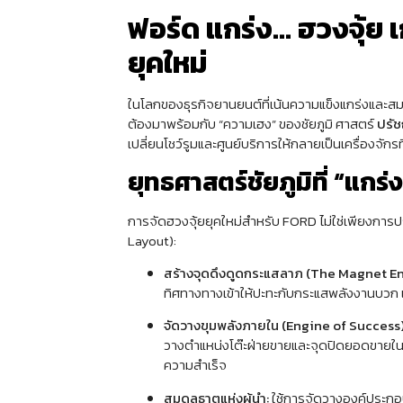
ฟอร์ด แกร่ง… ฮวงจุ้ย เก
ยุคใหม่
ในโลกของธุรกิจยานยนต์ที่เน้นความแข็งแกร่งและ
ต้องมาพร้อมกับ “ความเฮง” ของชัยภูมิ ศาสตร์
ปรัช
เปลี่ยนโชว์รูมและศูนย์บริการให้กลายเป็นเครื่องจัก
ยุทธศาสตร์ชัยภูมิที่ “แกร่ง
การจัดฮวงจุ้ยยุคใหม่สำหรับ FORD ไม่ใช่เพียงการ
Layout):
สร้างจุดดึงดูดกระแสลาภ (The Magnet En
ทิศทางทางเข้าให้ปะทะกับกระแสพลังงานบวก เพื
จัดวางขุมพลังภายใน (Engine of Success)
วางตำแหน่งโต๊ะฝ่ายขายและจุดปิดยอดขายในมุ
ความสำเร็จ
สมดุลธาตุแห่งผู้นำ:
ใช้การจัดวางองค์ประกอบ