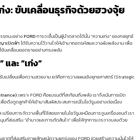
่ง: ขับเคลื่อนธุรกิจด้วยฮวงจุ้ย
สมรรถนะอย่าง
FORD
การจะขึ้นเป็นผู้นำตลาดได้นั้น “ความเก่ง” ของกลยุทธ์
ญาเปิดฟ้า
ได้รับความไว้วางใจให้เข้ามาถอดรหัสและวางผังพลังงาน เพื่อ
รที่ขับเคลื่อนยอดขายอย่างทรงพลัง
” และ “เก่ง”
ปรับเปลี่ยนเพื่อความสวยงาม แต่คือการวางแผนเชิงยุทธศาสตร์ (Strategic
trance):
เพราะ FORD คือแบรนด์ที่สะท้อนถึงพลัง เราจึงเน้นการเปิด
่อดึงดูดลูกค้าให้เข้ามาสัมผัสประสบการณ์ในโชว์รูมอย่างต่อเนื่อง
:
เปรียบการจัดวางพื้นที่ใช้สอยภายในโชว์รูมเหมือนการจูนเครื่องยนต์ เรา
มที่ส่งเสริม “อำนาจและการตัดสินใจ” เพื่อให้ทุกการเจรจาจบลงด้วย
ธาตุที่ส่งเสริมภาพลักษณ์ความแกร่งของ FORD ช่วยสร้างความมั่นใจให้