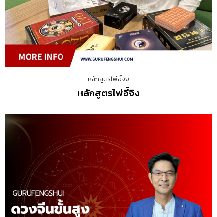
หลักสูตรไพ่อี้จิง
หลักสูตรไพ่อี้จิง