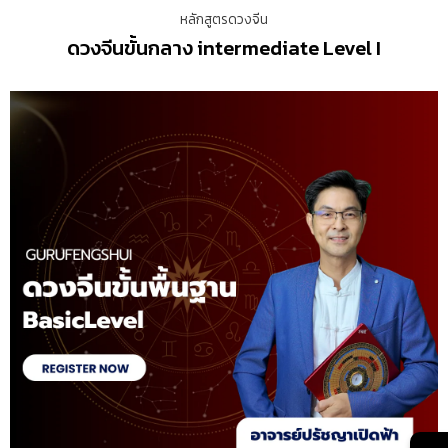
หลักสูตรดวงจีน
ดวงจีนขั้นกลาง intermediate Level I
→