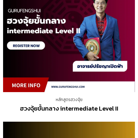
หลักสูตรฮวงจุ้ย
ฮวงจุ้ยขั้นกลาง intermediate Level II