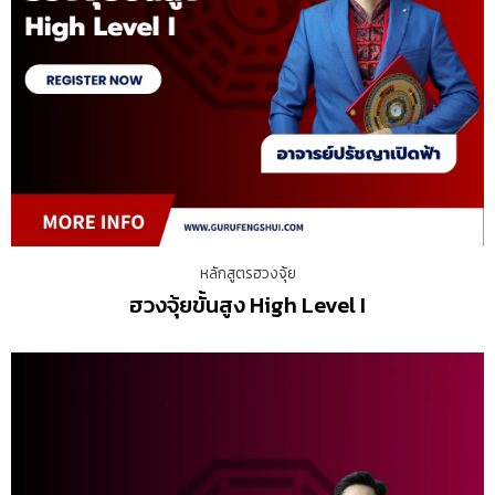
หลักสูตรฮวงจุ้ย
ฮวงจุ้ยขั้นสูง High Level I