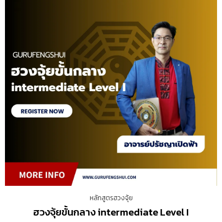
หลักสูตรฮวงจุ้ย
ฮวงจุ้ยขั้นกลาง intermediate Level I