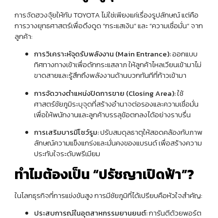
การจัดฮวงจุ้ยให้กับ TOYOTA ไม่ใช่เพียงแค่เรื่องรูปลักษณ์ แต่คือ
การวางยุทธศาสตร์เพื่อดึงดูด “กระแสเงิน” และ “ความเชื่อมั่น” จาก
ลูกค้า:
การวิเคราะห์จุดรับพลังงาน (Main Entrance):
ออกแบบ
ทิศทางทางเข้าเพื่อดักกระแสลาภ ให้ลูกค้าไหลเวียนเข้ามาไม่
ขาดสายและรู้สึกถึงพลังงานด้านบวกทันทีที่ก้าวเข้ามา
การจัดวางตำแหน่งปิดการขาย (Closing Area):
ใช้
ศาสตร์ชัยภูมิระบุจุดที่สร้างอำนาจต่อรองและความเชื่อมั่น
เพื่อให้พนักงานและลูกค้าบรรลุข้อตกลงได้อย่างราบรื่น
การเสริมบารมีโชว์รูม:
ปรับสมดุลธาตุให้สอดคล้องกับภาพ
ลักษณ์ความแข็งแกร่งและมั่นคงของแบรนด์ เพื่อสร้างความ
ประทับใจระดับพรีเมียม
ทำไมต้องเป็น “ปรัชญาเปิดฟ้า”?
ในโลกธุรกิจที่การแข่งขันสูง การมีชัยภูมิที่ได้เปรียบคือหัวใจสำคัญ:
ประสบการณ์ในอุตสาหกรรมยานยนต์:
การันตีด้วยพอร์ต