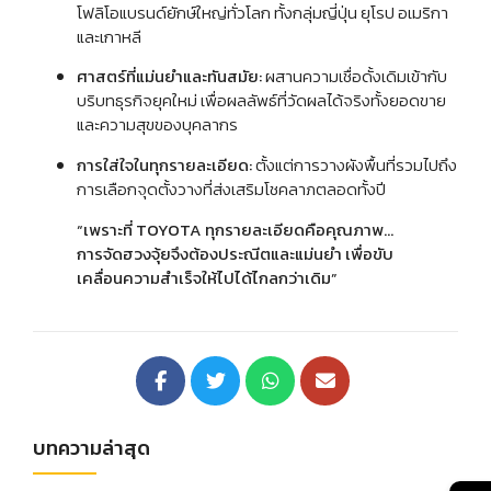
โฟลิโอแบรนด์ยักษ์ใหญ่ทั่วโลก ทั้งกลุ่มญี่ปุ่น ยุโรป อเมริกา
และเกาหลี
ศาสตร์ที่แม่นยำและทันสมัย:
ผสานความเชื่อดั้งเดิมเข้ากับ
บริบทธุรกิจยุคใหม่ เพื่อผลลัพธ์ที่วัดผลได้จริงทั้งยอดขาย
และความสุขของบุคลากร
การใส่ใจในทุกรายละเอียด:
ตั้งแต่การวางผังพื้นที่รวมไปถึง
การเลือกจุดตั้งวางที่ส่งเสริมโชคลาภตลอดทั้งปี
“เพราะที่ TOYOTA ทุกรายละเอียดคือคุณภาพ…
การจัดฮวงจุ้ยจึงต้องประณีตและแม่นยำ เพื่อขับ
เคลื่อนความสำเร็จให้ไปได้ไกลกว่าเดิม”
บทความล่าสุด